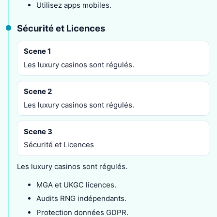
Utilisez apps mobiles.
Sécurité et Licences
Scene 1
Les luxury casinos sont régulés.
Scene 2
Les luxury casinos sont régulés.
Scene 3
Sécurité et Licences
Les luxury casinos sont régulés.
MGA et UKGC licences.
Audits RNG indépendants.
Protection données GDPR.