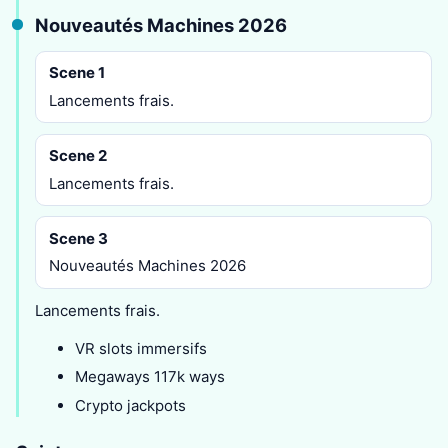
Nouveautés Machines 2026
Scene 1
Lancements frais.
Scene 2
Lancements frais.
Scene 3
Nouveautés Machines 2026
Lancements frais.
VR slots immersifs
Megaways 117k ways
Crypto jackpots