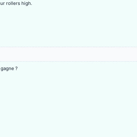
r rollers high.
 gagne ?