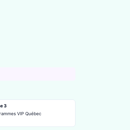
e 3
rammes VIP Québec