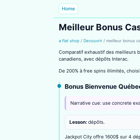
Home
Meilleur Bonus Ca
a flat shop
/
Decouvrir
/
meilleur bonus c
Comparatif exhaustif des meilleurs 
canadiens, avec dépôts Interac.
De 200% à free spins illimités, chois
Bonus Bienvenue Québe
Narrative cue: use concrete ex
Lesson:
dépôts.
Jackpot City offre 1600$ sur 4 dé