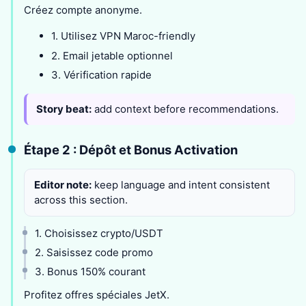
Créez compte anonyme.
1. Utilisez VPN Maroc-friendly
2. Email jetable optionnel
3. Vérification rapide
Story beat:
add context before recommendations.
Étape 2 : Dépôt et Bonus Activation
Editor note:
keep language and intent consistent
across this section.
1. Choisissez crypto/USDT
2. Saisissez code promo
3. Bonus 150% courant
Profitez offres spéciales JetX.