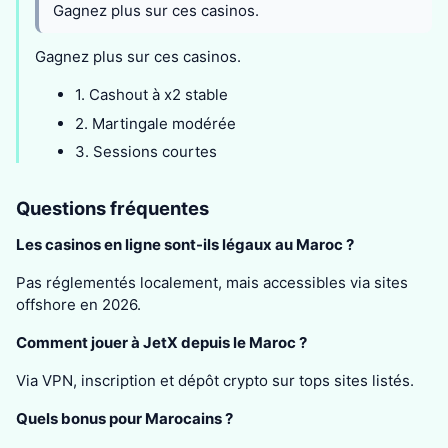
Gagnez plus sur ces casinos.
Gagnez plus sur ces casinos.
1. Cashout à x2 stable
2. Martingale modérée
3. Sessions courtes
Questions fréquentes
Les casinos en ligne sont-ils légaux au Maroc ?
Pas réglementés localement, mais accessibles via sites
offshore en 2026.
Comment jouer à JetX depuis le Maroc ?
Via VPN, inscription et dépôt crypto sur tops sites listés.
Quels bonus pour Marocains ?