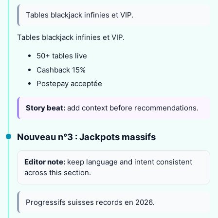
Tables blackjack infinies et VIP.
Tables blackjack infinies et VIP.
50+ tables live
Cashback 15%
Postepay acceptée
Story beat:
add context before recommendations.
Nouveau n°3 : Jackpots massifs
Editor note:
keep language and intent consistent
across this section.
Progressifs suisses records en 2026.