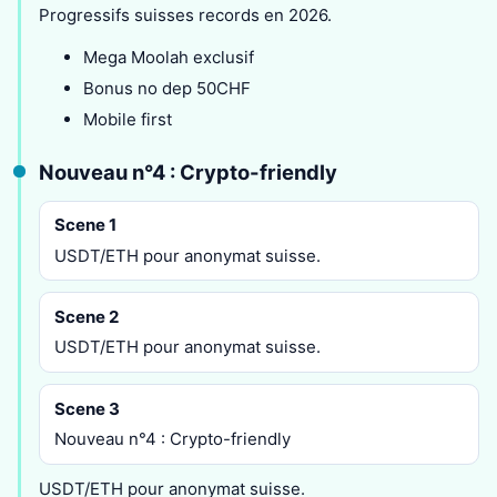
Progressifs suisses records en 2026.
Mega Moolah exclusif
Bonus no dep 50CHF
Mobile first
Nouveau n°4 : Crypto-friendly
Scene 1
USDT/ETH pour anonymat suisse.
Scene 2
USDT/ETH pour anonymat suisse.
Scene 3
Nouveau n°4 : Crypto-friendly
USDT/ETH pour anonymat suisse.