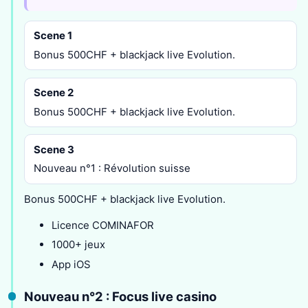
Scene 1
Bonus 500CHF + blackjack live Evolution.
Scene 2
Bonus 500CHF + blackjack live Evolution.
Scene 3
Nouveau n°1 : Révolution suisse
Bonus 500CHF + blackjack live Evolution.
Licence COMINAFOR
1000+ jeux
App iOS
Nouveau n°2 : Focus live casino