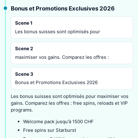
Bonus et Promotions Exclusives 2026
Scene 1
Les bonus suisses sont optimisés pour
Scene 2
maximiser vos gains. Comparez les offres :
Scene 3
Bonus et Promotions Exclusives 2026
Les bonus suisses sont optimisés pour maximiser vos
gains. Comparez les offres : free spins, reloads et VIP
programs.
Welcome pack jusqu'à 1500 CHF
Free spins sur Starburst