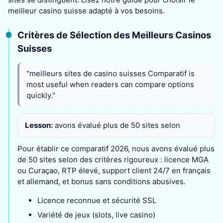
meilleur casino suisse adapté à vos besoins.
Critères de Sélection des Meilleurs Casinos
Suisses
"meilleurs sites de casino suisses Comparatif is
most useful when readers can compare options
quickly."
Lesson:
avons évalué plus de 50 sites selon
Pour établir ce comparatif 2026, nous avons évalué plus
de 50 sites selon des critères rigoureux : licence MGA
ou Curaçao, RTP élevé, support client 24/7 en français
et allemand, et bonus sans conditions abusives.
Licence reconnue et sécurité SSL
Variété de jeux (slots, live casino)