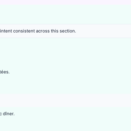
ntent consistent across this section.
tées.
c dîner.