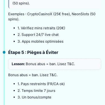
(50 spins).
Exemples : CryptoCasinoX (25€ free), NeonSlots (50
spins).
1. Vérifiez mins retraits (20€)
2. Support 24/7 live chat
3. Apps mobiles optimisées
Étape 5 : Pièges à Éviter
Lesson:
Bonus abus = ban. Lisez T&C.
Bonus abus = ban. Lisez T&C.
1. Pays restreints (FR/CA ok)
2. Temps limite 7 jours
3. Un bonus/compte