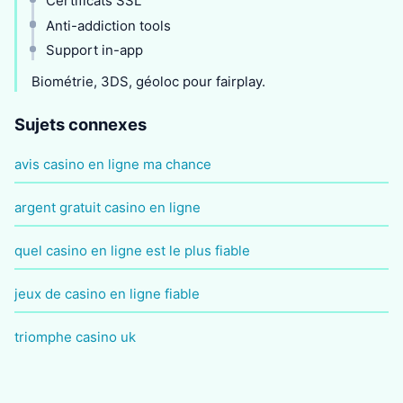
Certificats SSL
Anti-addiction tools
Support in-app
Biométrie, 3DS, géoloc pour fairplay.
Sujets connexes
avis casino en ligne ma chance
argent gratuit casino en ligne
quel casino en ligne est le plus fiable
jeux de casino en ligne fiable
triomphe casino uk