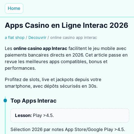
Home
Apps Casino en Ligne Interac 2026
a flat shop
/
Decouvrir
/
online casino app interac
Les
online casino app Interac
facilitent le jeu mobile avec
paiements bancaires directs en 2026. Cet article passe en
revue les meilleures apps compatibles, bonus et
performances.
Profitez de slots, live et jackpots depuis votre
smartphone, avec dépôts sécurisés en 30s.
Top Apps Interac
Lesson:
Play >4.5.
Sélection 2026 par notes App Store/Google Play >4.5.