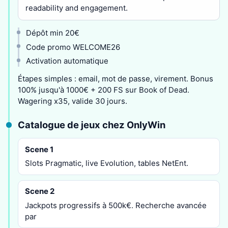
readability and engagement.
Dépôt min 20€
Code promo WELCOME26
Activation automatique
Étapes simples : email, mot de passe, virement. Bonus
100% jusqu'à 1000€ + 200 FS sur Book of Dead.
Wagering x35, valide 30 jours.
Catalogue de jeux chez OnlyWin
Scene 1
Slots Pragmatic, live Evolution, tables NetEnt.
Scene 2
Jackpots progressifs à 500k€. Recherche avancée
par