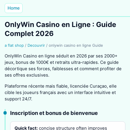
Home
OnlyWin Casino en Ligne : Guide
Complet 2026
a flat shop
/
Decouvrir
/
onlywin casino en ligne Guide
OnlyWin Casino en ligne séduit en 2026 par ses 2000+
jeux, bonus de 1000€ et retraits ultra-rapides. Ce guide
décortique ses forces, faiblesses et comment profiter de
ses offres exclusives.
Plateforme récente mais fiable, licenciée Curaçao, elle
cible les joueurs français avec un interface intuitive et
support 24/7.
Inscription et bonus de bienvenue
Quick fact:
concise structure often improves