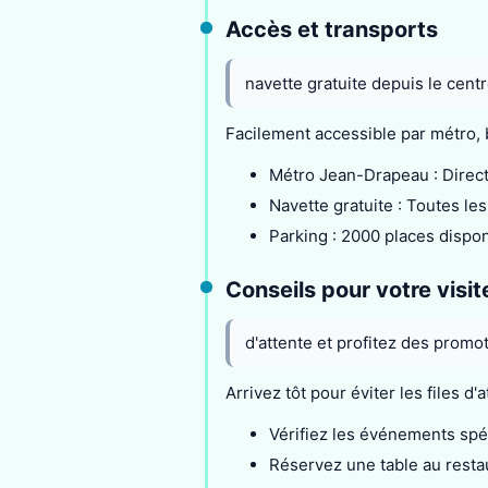
Accès et transports
navette gratuite depuis le centr
Facilement accessible par métro, b
Métro Jean-Drapeau : Direct 
Navette gratuite : Toutes le
Parking : 2000 places dispo
Conseils pour votre visit
d'attente et profitez des promo
Arrivez tôt pour éviter les files d
Vérifiez les événements spéci
Réservez une table au restau