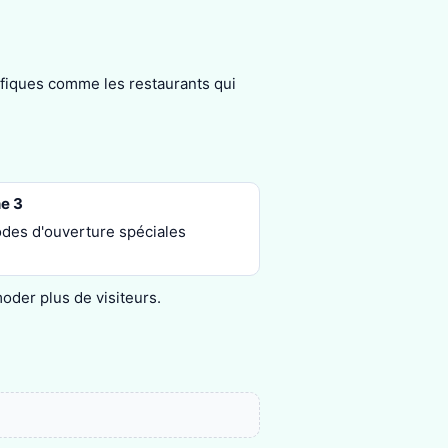
ifiques comme les restaurants qui
e 3
odes d'ouverture spéciales
der plus de visiteurs.