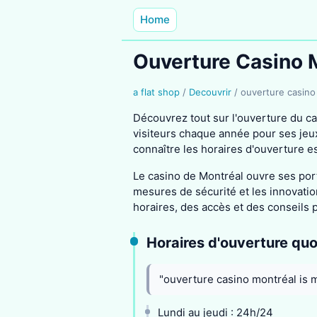
Home
Ouverture Casino M
a flat shop
/
Decouvrir
/
ouverture casino
Découvrez tout sur l'ouverture du ca
visiteurs chaque année pour ses jeu
connaître les horaires d'ouverture es
Le casino de Montréal ouvre ses port
mesures de sécurité et les innovati
horaires, des accès et des conseils 
Horaires d'ouverture quo
"ouverture casino montréal is 
Lundi au jeudi : 24h/24