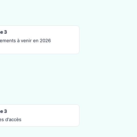
e 3
ements à venir en 2026
e 3
es d'accès