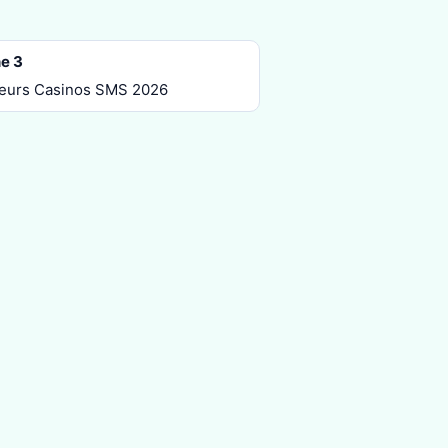
e 3
leurs Casinos SMS 2026