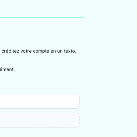
 créditez votre compte en un texto.
nément.