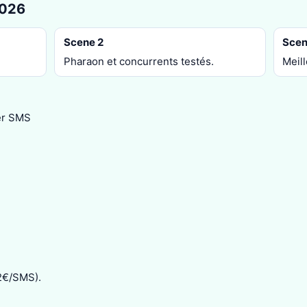
2026
Scene 2
Scen
Pharaon et concurrents testés.
Meil
ier SMS
-2€/SMS).