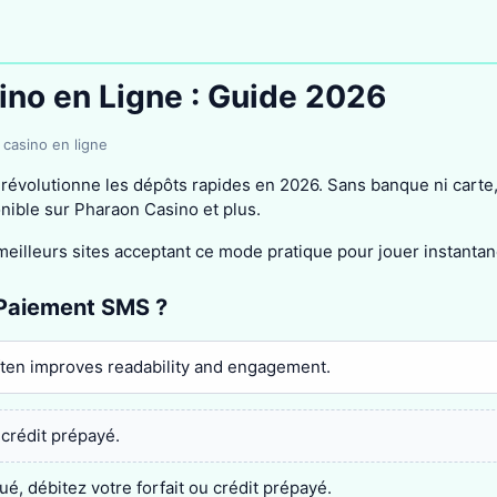
no en Ligne : Guide 2026
casino en ligne
révolutionne les dépôts rapides en 2026. Sans banque ni carte,
onible sur Pharaon Casino et plus.
meilleurs sites acceptant ce mode pratique pour jouer instanta
Paiement SMS ?
ften improves readability and engagement.
 crédit prépayé.
, débitez votre forfait ou crédit prépayé.