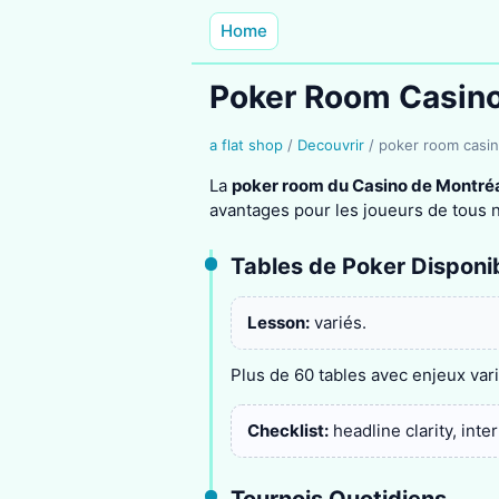
Home
Poker Room Casino
a flat shop
/
Decouvrir
/
poker room casin
La
poker room du Casino de Montré
avantages pour les joueurs de tous 
Tables de Poker Disponi
Lesson:
variés.
Plus de 60 tables avec enjeux vari
Checklist:
headline clarity, inte
Tournois Quotidiens