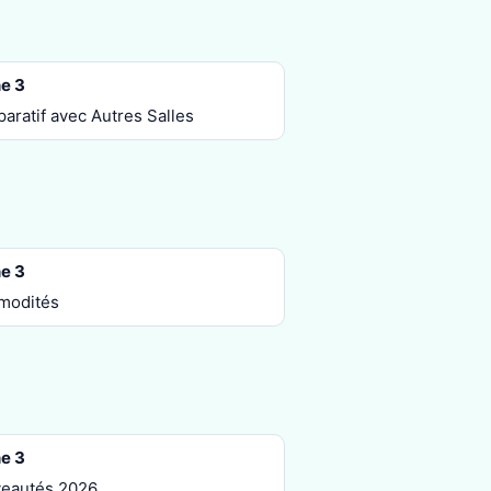
e 3
aratif avec Autres Salles
e 3
modités
e 3
eautés 2026