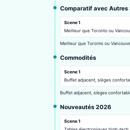
Comparatif avec Autres 
Scene 1
Meilleur que Toronto ou Vancou
Meilleur que Toronto ou Vancouve
Commodités
Scene 1
Buffet adjacent, sièges conforta
Buffet adjacent, sièges confortabl
Nouveautés 2026
Scene 1
Tables électroniques high-tech.