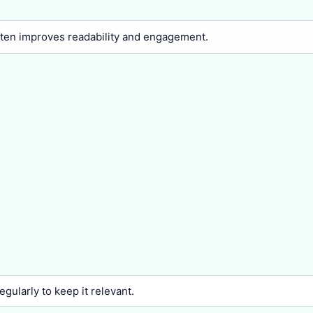
ften improves readability and engagement.
gularly to keep it relevant.