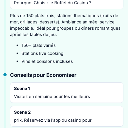
Pourquoi Choisir le Buffet du Casino ?
Plus de 150 plats frais, stations thématiques (fruits de
mer, grillades, desserts). Ambiance animée, service
impeccable. Idéal pour groupes ou dîners romantiques
après les tables de jeu.
150+ plats variés
Stations live cooking
Vins et boissons incluses
Conseils pour Économiser
Scene 1
Visitez en semaine pour les meilleurs
Scene 2
prix. Réservez via l'app du casino pour