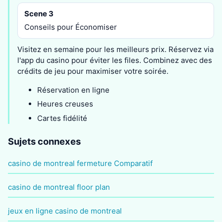
Scene 3
Conseils pour Économiser
Visitez en semaine pour les meilleurs prix. Réservez via
l'app du casino pour éviter les files. Combinez avec des
crédits de jeu pour maximiser votre soirée.
Réservation en ligne
Heures creuses
Cartes fidélité
Sujets connexes
casino de montreal fermeture Comparatif
casino de montreal floor plan
jeux en ligne casino de montreal