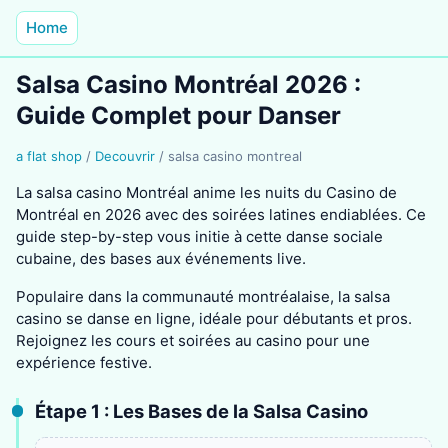
Home
Salsa Casino Montréal 2026 :
Guide Complet pour Danser
a flat shop
/
Decouvrir
/
salsa casino montreal
La salsa casino Montréal anime les nuits du Casino de
Montréal en 2026 avec des soirées latines endiablées. Ce
guide step-by-step vous initie à cette danse sociale
cubaine, des bases aux événements live.
Populaire dans la communauté montréalaise, la salsa
casino se danse en ligne, idéale pour débutants et pros.
Rejoignez les cours et soirées au casino pour une
expérience festive.
Étape 1 : Les Bases de la Salsa Casino