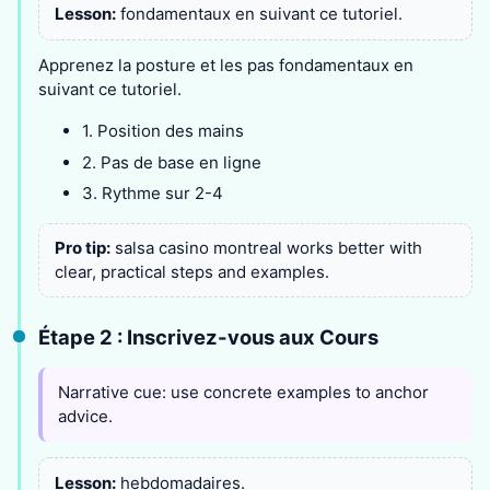
Lesson:
fondamentaux en suivant ce tutoriel.
Apprenez la posture et les pas fondamentaux en
suivant ce tutoriel.
1. Position des mains
2. Pas de base en ligne
3. Rythme sur 2-4
Pro tip:
salsa casino montreal works better with
clear, practical steps and examples.
Étape 2 : Inscrivez-vous aux Cours
Narrative cue: use concrete examples to anchor
advice.
Lesson:
hebdomadaires.