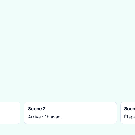
Scene 2
Scen
Arrivez 1h avant.
Étape