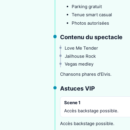
Parking gratuit
Tenue smart casual
Photos autorisées
Contenu du spectacle
Love Me Tender
Jailhouse Rock
Vegas medley
Chansons phares d'Elvis.
Astuces VIP
Scene 1
Accès backstage possible.
Accès backstage possible.