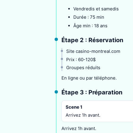
Vendredis et samedis
Durée : 75 min
Âge min : 18 ans
Étape 2 : Réservation
Site casino-montreal.com
Prix : 60-120$
Groupes réduits
En ligne ou par téléphone.
Étape 3 : Préparation
Scene 1
Arrivez 1h avant.
Arrivez 1h avant.