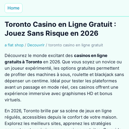
Home
Toronto Casino en Ligne Gratuit :
Jouez Sans Risque en 2026
a flat shop
/
Decouvrir
/
toronto casino en ligne gratuit
Découvrez le monde excitant des
casinos en ligne
gratuits à Toronto
en 2026. Que vous soyez un novice ou
un joueur expérimenté, les options gratuites permettent
de profiter des machines à sous, roulette et blackjack sans
dépenser un centime. Idéal pour tester les plateformes
avant un passage en mode réel, ces casinos offrent une
expérience immersive avec graphismes HD et bonus
virtuels.
En 2026, Toronto brille par sa scène de jeux en ligne
régulés, accessibles depuis le confort de votre maison.
Explorez les meilleurs sites, apprenez les stratégies