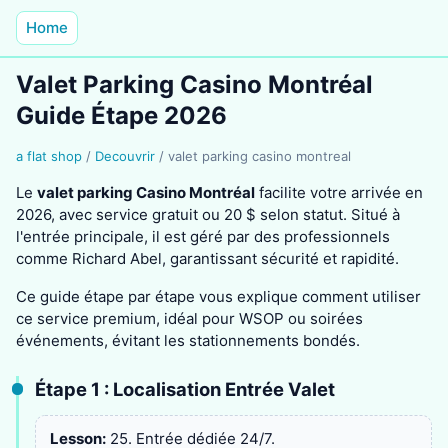
Home
Valet Parking Casino Montréal
Guide Étape 2026
a flat shop
/
Decouvrir
/
valet parking casino montreal
Le
valet parking Casino Montréal
facilite votre arrivée en
2026, avec service gratuit ou 20 $ selon statut. Situé à
l'entrée principale, il est géré par des professionnels
comme Richard Abel, garantissant sécurité et rapidité.
Ce guide étape par étape vous explique comment utiliser
ce service premium, idéal pour WSOP ou soirées
événements, évitant les stationnements bondés.
Étape 1 : Localisation Entrée Valet
Lesson:
25. Entrée dédiée 24/7.