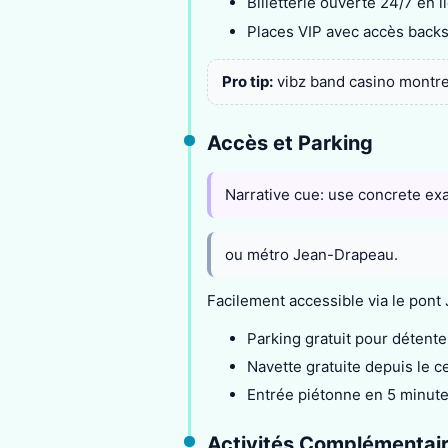
Billetterie ouverte 24/7 en l
Places VIP avec accès back
Pro tip:
vibz band casino montrea
Accès et Parking
Narrative cue: use concrete ex
ou métro Jean-Drapeau.
Facilement accessible via le pon
Parking gratuit pour détente
Navette gratuite depuis le ce
Entrée piétonne en 5 minut
Activités Complémentai