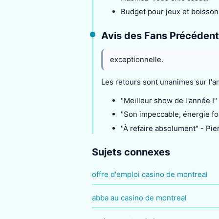
Budget pour jeux et boisson
Avis des Fans Précéden
exceptionnelle.
Les retours sont unanimes sur l'a
"Meilleur show de l'année !"
"Son impeccable, énergie fol
"À refaire absolument" - Pie
Sujets connexes
offre d'emploi casino de montreal
abba au casino de montreal