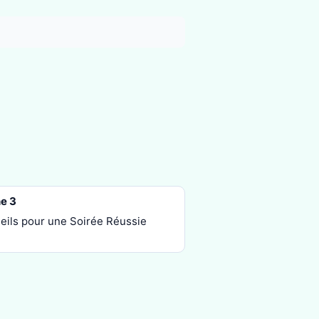
e 3
eils pour une Soirée Réussie