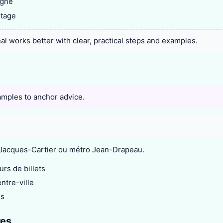
igne
stage
l works better with clear, practical steps and examples.
amples to anchor advice.
t Jacques-Cartier ou métro Jean-Drapeau.
urs de billets
ntre-ville
es
res