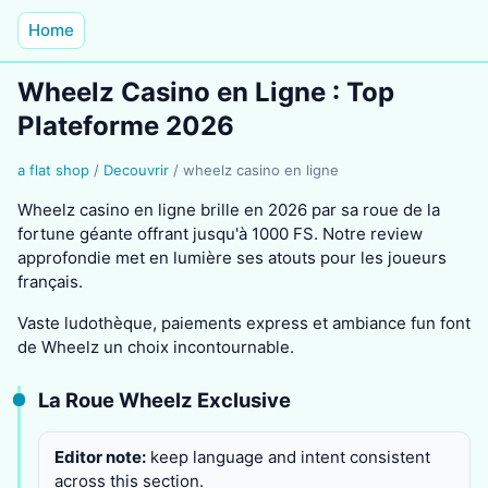
Home
Wheelz Casino en Ligne : Top
Plateforme 2026
a flat shop
/
Decouvrir
/
wheelz casino en ligne
Wheelz casino en ligne brille en 2026 par sa roue de la
fortune géante offrant jusqu'à 1000 FS. Notre review
approfondie met en lumière ses atouts pour les joueurs
français.
Vaste ludothèque, paiements express et ambiance fun font
de Wheelz un choix incontournable.
La Roue Wheelz Exclusive
Editor note:
keep language and intent consistent
across this section.