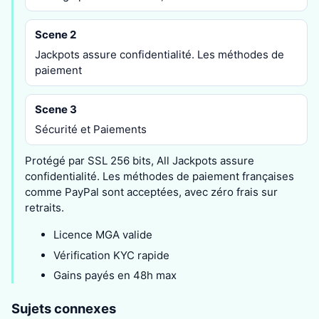
Scene 2
Jackpots assure confidentialité. Les méthodes de
paiement
Scene 3
Sécurité et Paiements
Protégé par SSL 256 bits, All Jackpots assure
confidentialité. Les méthodes de paiement françaises
comme PayPal sont acceptées, avec zéro frais sur
retraits.
Licence MGA valide
Vérification KYC rapide
Gains payés en 48h max
Sujets connexes