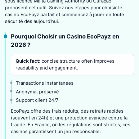
sous licence Malta Gaming Authority ou Curaçao
proposent cet outil. Suivez nos étapes pour choisir le
casino EcoPayz parfait et commencez à jouer en toute
sécurité dès aujourd'hui.
Pourquoi Choisir un Casino EcoPayz en
2026 ?
Quick fact:
concise structure often improves
readability and engagement.
Transactions instantanées
Anonymat préservé
Support client 24/7
EcoPayz offre des frais réduits, des retraits rapides
(souvent en 24h) et une protection avancée contre la
fraude. En France, où les régulations sont strictes, ces
casinos garantissent un jeu responsable.