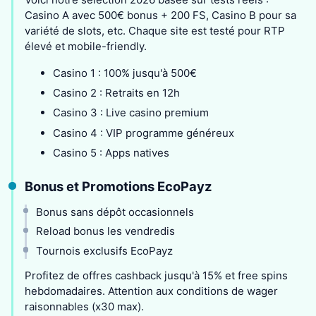
Casino A avec 500€ bonus + 200 FS, Casino B pour sa
variété de slots, etc. Chaque site est testé pour RTP
élevé et mobile-friendly.
Casino 1 : 100% jusqu'à 500€
Casino 2 : Retraits en 12h
Casino 3 : Live casino premium
Casino 4 : VIP programme généreux
Casino 5 : Apps natives
Bonus et Promotions EcoPayz
Bonus sans dépôt occasionnels
Reload bonus les vendredis
Tournois exclusifs EcoPayz
Profitez de offres cashback jusqu'à 15% et free spins
hebdomadaires. Attention aux conditions de wager
raisonnables (x30 max).