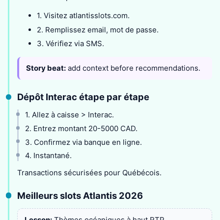
1. Visitez atlantisslots.com.
2. Remplissez email, mot de passe.
3. Vérifiez via SMS.
Story beat:
add context before recommendations.
Dépôt Interac étape par étape
1. Allez à caisse > Interac.
2. Entrez montant 20-5000 CAD.
3. Confirmez via banque en ligne.
4. Instantané.
Transactions sécurisées pour Québécois.
Meilleurs slots Atlantis 2026
Lesson:
Thèmes océaniques à haut RTP.