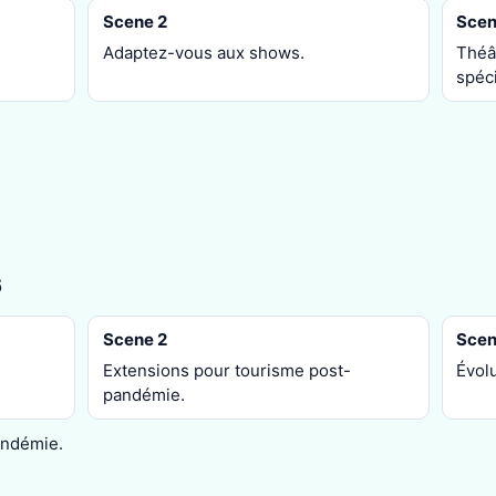
Scene 2
Scen
Adaptez-vous aux shows.
Théâ
spéc
6
Scene 2
Scen
Extensions pour tourisme post-
Évol
pandémie.
andémie.