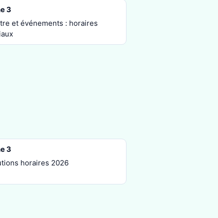
e 3
tre et événements : horaires
iaux
e 3
utions horaires 2026