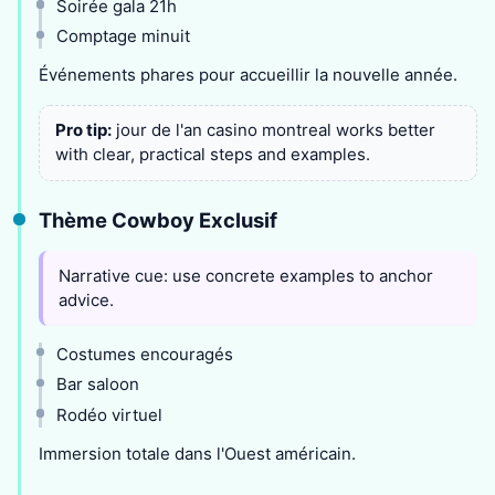
Soirée gala 21h
Comptage minuit
Événements phares pour accueillir la nouvelle année.
Pro tip:
jour de l'an casino montreal works better
with clear, practical steps and examples.
Thème Cowboy Exclusif
Narrative cue: use concrete examples to anchor
advice.
Costumes encouragés
Bar saloon
Rodéo virtuel
Immersion totale dans l'Ouest américain.