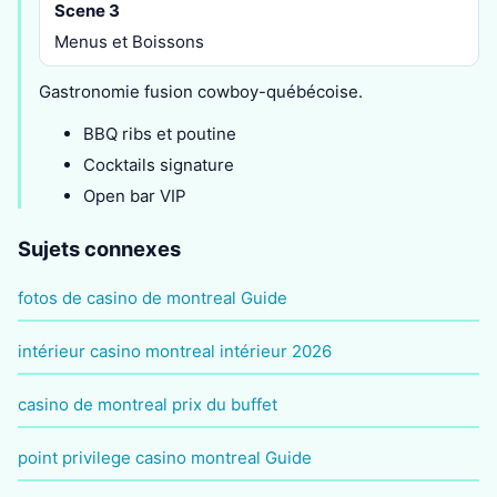
Scene 3
Menus et Boissons
Gastronomie fusion cowboy-québécoise.
BBQ ribs et poutine
Cocktails signature
Open bar VIP
Sujets connexes
fotos de casino de montreal Guide
intérieur casino montreal intérieur 2026
casino de montreal prix du buffet
point privilege casino montreal Guide