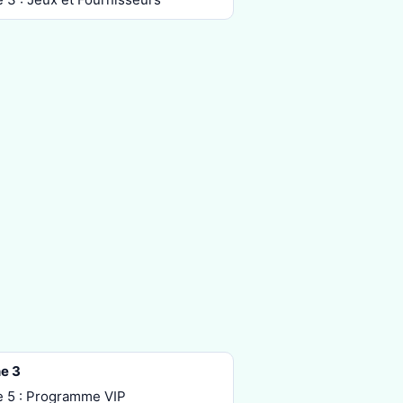
e 3
e 5 : Programme VIP