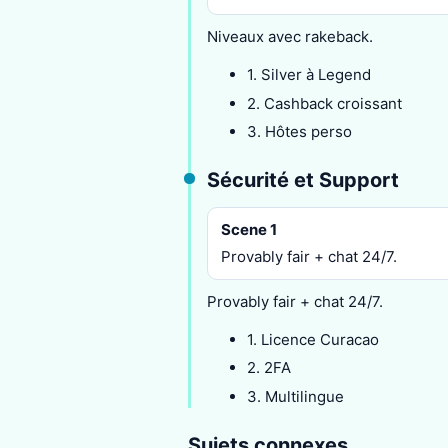
Niveaux avec rakeback.
1. Silver à Legend
2. Cashback croissant
3. Hôtes perso
Sécurité et Support
Scene 1
Provably fair + chat 24/7.
Provably fair + chat 24/7.
1. Licence Curacao
2. 2FA
3. Multilingue
Sujets connexes