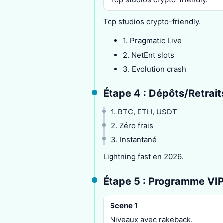
Top studios crypto-friendly.
1. Pragmatic Live
2. NetEnt slots
3. Evolution crash
Étape 4 : Dépôts/Retrait
1. BTC, ETH, USDT
2. Zéro frais
3. Instantané
Lightning fast en 2026.
Étape 5 : Programme VI
Scene 1
Niveaux avec rakeback.