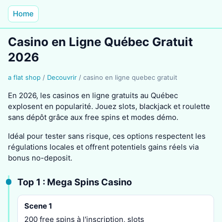
Home
Casino en Ligne Québec Gratuit
2026
a flat shop
/
Decouvrir
/
casino en ligne quebec gratuit
En 2026, les casinos en ligne gratuits au Québec
explosent en popularité. Jouez slots, blackjack et roulette
sans dépôt grâce aux free spins et modes démo.
Idéal pour tester sans risque, ces options respectent les
régulations locales et offrent potentiels gains réels via
bonus no-deposit.
Top 1 : Mega Spins Casino
Scene 1
200 free spins à l'inscription, slots