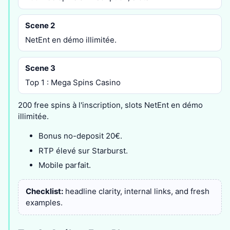
Scene 2
NetEnt en démo illimitée.
Scene 3
Top 1 : Mega Spins Casino
200 free spins à l'inscription, slots NetEnt en démo
illimitée.
Bonus no-deposit 20€.
RTP élevé sur Starburst.
Mobile parfait.
Checklist:
headline clarity, internal links, and fresh
examples.