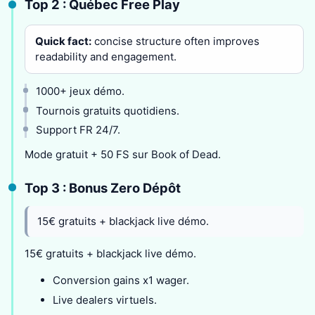
Top 2 : Québec Free Play
Quick fact:
concise structure often improves
readability and engagement.
1000+ jeux démo.
Tournois gratuits quotidiens.
Support FR 24/7.
Mode gratuit + 50 FS sur Book of Dead.
Top 3 : Bonus Zero Dépôt
15€ gratuits + blackjack live démo.
15€ gratuits + blackjack live démo.
Conversion gains x1 wager.
Live dealers virtuels.