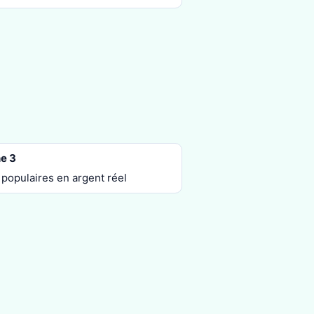
e 3
 populaires en argent réel