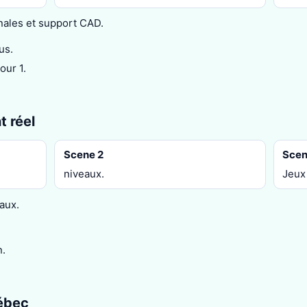
onales et support CAD.
us.
our 1.
t réel
Scene 2
Scen
niveaux.
Jeux
eaux.
n.
uébec