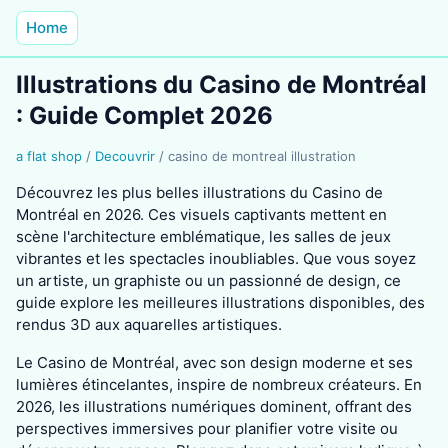
Home
Illustrations du Casino de Montréal
: Guide Complet 2026
a flat shop
/
Decouvrir
/
casino de montreal illustration
Découvrez les plus belles illustrations du Casino de
Montréal en 2026. Ces visuels captivants mettent en
scène l'architecture emblématique, les salles de jeux
vibrantes et les spectacles inoubliables. Que vous soyez
un artiste, un graphiste ou un passionné de design, ce
guide explore les meilleures illustrations disponibles, des
rendus 3D aux aquarelles artistiques.
Le Casino de Montréal, avec son design moderne et ses
lumières étincelantes, inspire de nombreux créateurs. En
2026, les illustrations numériques dominent, offrant des
perspectives immersives pour planifier votre visite ou