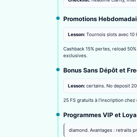
Promotions Hebdomadair
Lesson:
Tournois slots avec 10 
Cashback 15% pertes, reload 50% v
exclusives.
Bonus Sans Dépôt et Fre
Lesson:
certains. No deposit 20€
25 FS gratuits à l'inscription chez
Programmes VIP et Loya
diamond. Avantages : retraits p