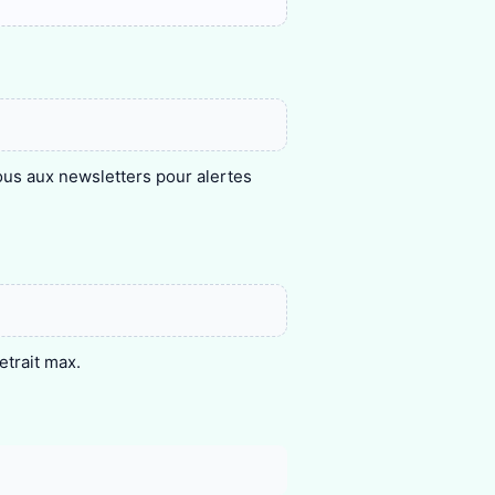
ous aux newsletters pour alertes
etrait max.