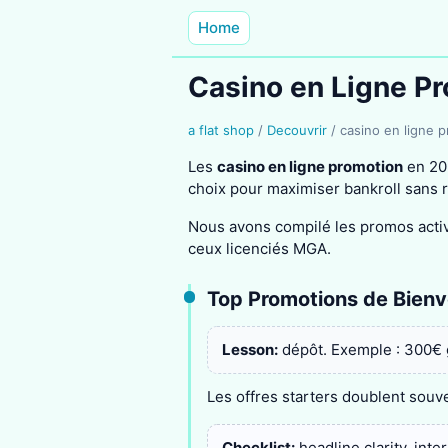
Home
Casino en Ligne Pr
a flat shop
/
Decouvrir
/
casino en ligne 
Les
casino en ligne promotion
en 202
choix pour maximiser bankroll sans r
Nous avons compilé les promos activ
ceux licenciés MGA.
Top Promotions de Bien
Lesson:
dépôt. Exemple : 300€ g
Les offres starters doublent souv
Checklist:
headline clarity, inte