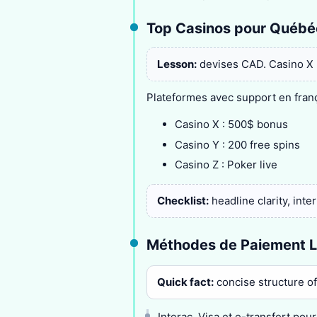
Top Casinos pour Québé
Lesson:
devises CAD. Casino X 
Plateformes avec support en fran
Casino X : 500$ bonus
Casino Y : 200 free spins
Casino Z : Poker live
Checklist:
headline clarity, inte
Méthodes de Paiement L
Quick fact:
concise structure o
Interac, Visa et e-transfert pou