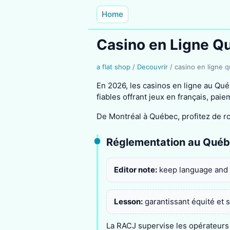
Home
Casino en Ligne Qu
a flat shop
/
Decouvrir
/
casino en ligne 
En 2026, les casinos en ligne au Qué
fiables offrant jeux en français, pa
De Montréal à Québec, profitez de roul
Réglementation au Qué
Editor note:
keep language and i
Lesson:
garantissant équité et s
La RACJ supervise les opérateurs 