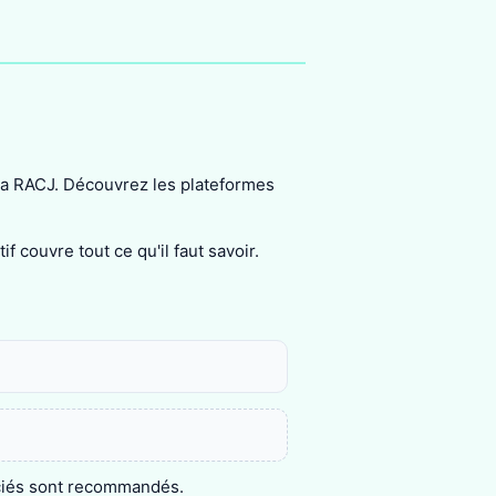
 la RACJ. Découvrez les plateformes
f couvre tout ce qu'il faut savoir.
enciés sont recommandés.