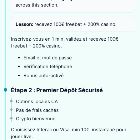
across this section.
Lesson:
recevez 100€ freebet + 200% casino.
Inscrivez-vous en 1 min, validez et recevez 100€
freebet + 200% casino.
Email et mot de passe
Vérification téléphone
Bonus auto-activé
Étape 2 : Premier Dépôt Sécurisé
Options locales CA
Pas de frais cachés
Crypto bienvenue
Choisissez Interac ou Visa, min 10€, instantané pour
jouer live.