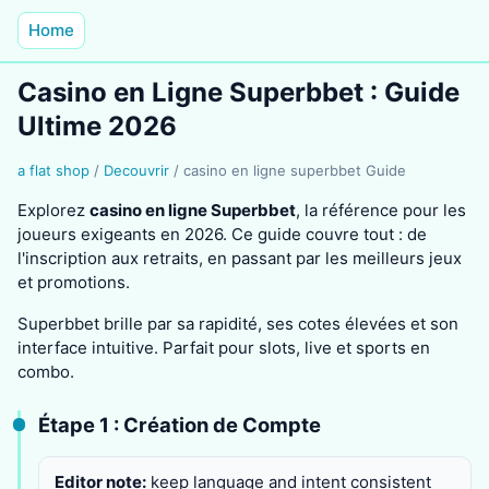
Home
Casino en Ligne Superbbet : Guide
Ultime 2026
a flat shop
/
Decouvrir
/
casino en ligne superbbet Guide
Explorez
casino en ligne Superbbet
, la référence pour les
joueurs exigeants en 2026. Ce guide couvre tout : de
l'inscription aux retraits, en passant par les meilleurs jeux
et promotions.
Superbbet brille par sa rapidité, ses cotes élevées et son
interface intuitive. Parfait pour slots, live et sports en
combo.
Étape 1 : Création de Compte
Editor note:
keep language and intent consistent