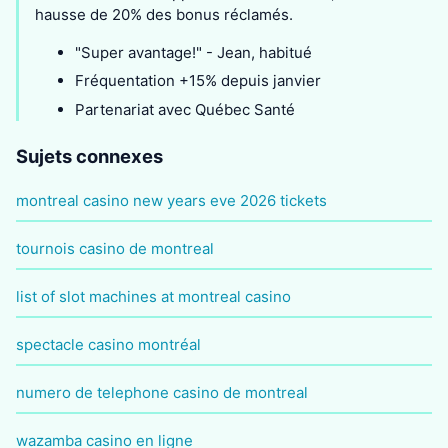
hausse de 20% des bonus réclamés.
"Super avantage!" - Jean, habitué
Fréquentation +15% depuis janvier
Partenariat avec Québec Santé
Sujets connexes
montreal casino new years eve 2026 tickets
tournois casino de montreal
list of slot machines at montreal casino
spectacle casino montréal
numero de telephone casino de montreal
wazamba casino en ligne