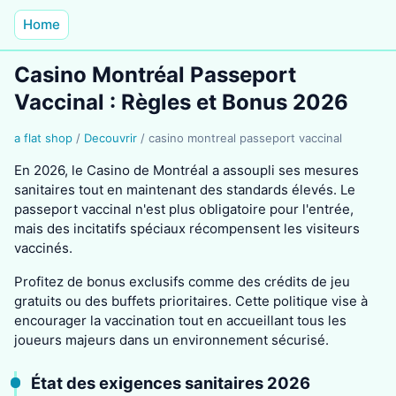
Home
Casino Montréal Passeport
Vaccinal : Règles et Bonus 2026
a flat shop
/
Decouvrir
/
casino montreal passeport vaccinal
En 2026, le Casino de Montréal a assoupli ses mesures
sanitaires tout en maintenant des standards élevés. Le
passeport vaccinal n'est plus obligatoire pour l'entrée,
mais des incitatifs spéciaux récompensent les visiteurs
vaccinés.
Profitez de bonus exclusifs comme des crédits de jeu
gratuits ou des buffets prioritaires. Cette politique vise à
encourager la vaccination tout en accueillant tous les
joueurs majeurs dans un environnement sécurisé.
État des exigences sanitaires 2026