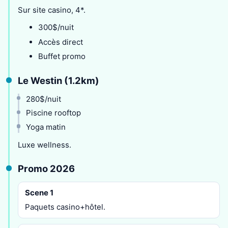
Sur site casino, 4*.
300$/nuit
Accès direct
Buffet promo
Le Westin (1.2km)
280$/nuit
Piscine rooftop
Yoga matin
Luxe wellness.
Promo 2026
Scene 1
Paquets casino+hôtel.