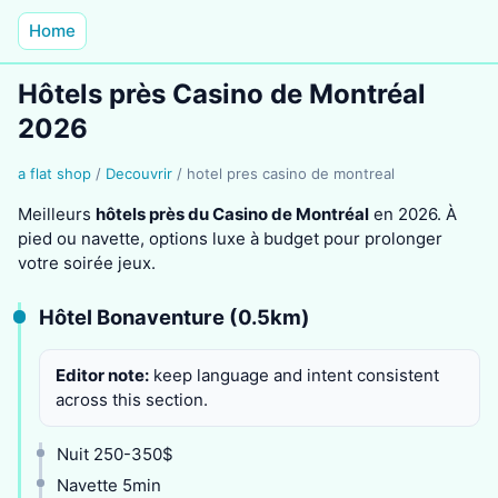
Home
Hôtels près Casino de Montréal
2026
a flat shop
/
Decouvrir
/
hotel pres casino de montreal
Meilleurs
hôtels près du Casino de Montréal
en 2026. À
pied ou navette, options luxe à budget pour prolonger
votre soirée jeux.
Hôtel Bonaventure (0.5km)
Editor note:
keep language and intent consistent
across this section.
Nuit 250-350$
Navette 5min