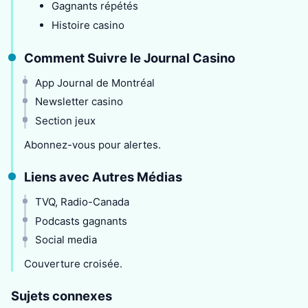
Gagnants répétés
Histoire casino
Comment Suivre le Journal Casino
App Journal de Montréal
Newsletter casino
Section jeux
Abonnez-vous pour alertes.
Liens avec Autres Médias
TVQ, Radio-Canada
Podcasts gagnants
Social media
Couverture croisée.
Sujets connexes