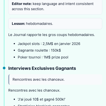
Editor note:
keep language and intent consistent
across this section.
Lesson:
hebdomadaires.
Le Journal rapporte les gros coups hebdomadaires.
Jackpot slots : 2,5M$ en janvier 2026
Gagnante roulette : 150k$
Poker tournoi : 1M$ prize pool
Interviews Exclusives Gagnants
Rencontres avec les chanceux.
Rencontres avec les chanceux.
'J'ai joué 10$ et gagné 500k!'