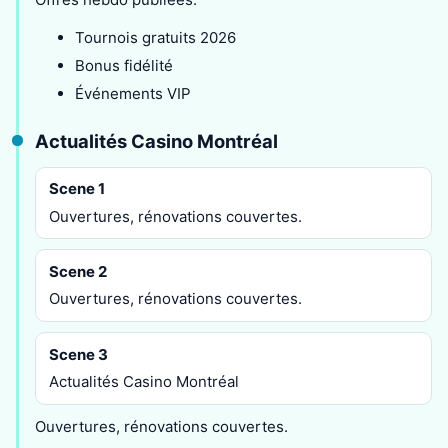
Tournois gratuits 2026
Bonus fidélité
Événements VIP
Actualités Casino Montréal
Scene 1
Ouvertures, rénovations couvertes.
Scene 2
Ouvertures, rénovations couvertes.
Scene 3
Actualités Casino Montréal
Ouvertures, rénovations couvertes.