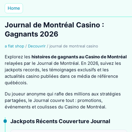
Home
Journal de Montréal Casino :
Gagnants 2026
a flat shop
/
Decouvrir
/
journal de montreal casino
Explorez les
histoires de gagnants au Casino de Montréal
relayées par le Journal de Montréal. En 2026, suivez les
jackpots records, les témoignages exclusifs et les
actualités casino publiées dans ce média de référence
québécois.
Du joueur anonyme qui rafle des millions aux stratégies
partagées, le Journal couvre tout : promotions,
événements et coulisses du Casino de Montréal.
Jackpots Récents Couverture Journal