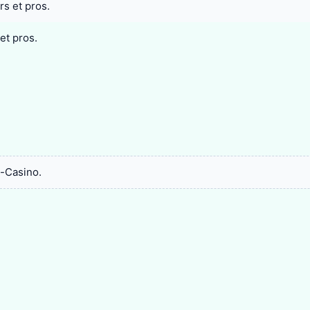
rs et pros.
et pros.
l-Casino.