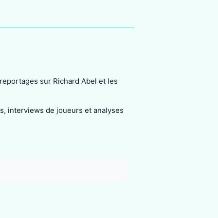
reportages sur Richard Abel et les
ns, interviews de joueurs et analyses