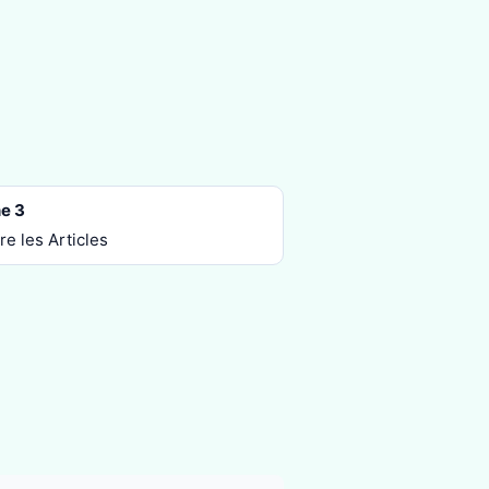
e 3
re les Articles