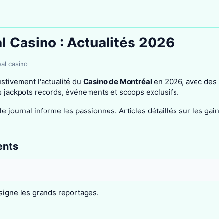
l Casino : Actualités 2026
al casino
tivement l'actualité du
Casino de Montréal
en 2026, avec des 
 jackpots records, événements et scoops exclusifs.
 journal informe les passionnés. Articles détaillés sur les gai
ents
 signe les grands reportages.