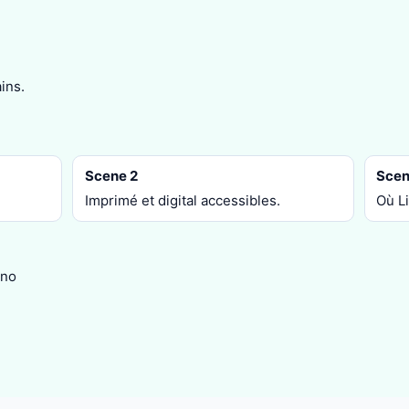
ins.
Scene 2
Scen
Imprimé et digital accessibles.
Où Li
ino