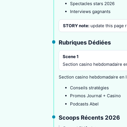
Spectacles stars 2026
Interviews gagnants
STORY note:
update this page re
Rubriques Dédiées
Scene 1
Section casino hebdomadaire en
Section casino hebdomadaire en l
Conseils stratégies
Promos Journal + Casino
Podcasts Abel
Scoops Récents 2026