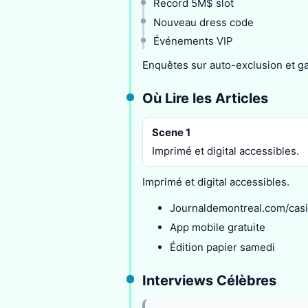
Record 5M$ slot
Nouveau dress code
Événements VIP
Enquêtes sur auto-exclusion et ga
Où Lire les Articles
Scene 1
Imprimé et digital accessibles.
Imprimé et digital accessibles.
Journaldemontreal.com/cas
App mobile gratuite
Édition papier samedi
Interviews Célèbres