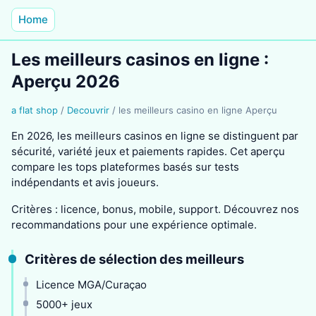
Home
Les meilleurs casinos en ligne :
Aperçu 2026
a flat shop
/
Decouvrir
/
les meilleurs casino en ligne Aperçu
En 2026, les meilleurs casinos en ligne se distinguent par
sécurité, variété jeux et paiements rapides. Cet aperçu
compare les tops plateformes basés sur tests
indépendants et avis joueurs.
Critères : licence, bonus, mobile, support. Découvrez nos
recommandations pour une expérience optimale.
Critères de sélection des meilleurs
Licence MGA/Curaçao
5000+ jeux