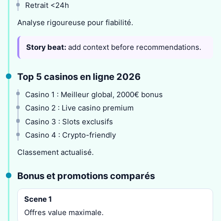
Retrait <24h
Analyse rigoureuse pour fiabilité.
Story beat:
add context before recommendations.
Top 5 casinos en ligne 2026
Casino 1 : Meilleur global, 2000€ bonus
Casino 2 : Live casino premium
Casino 3 : Slots exclusifs
Casino 4 : Crypto-friendly
Classement actualisé.
Bonus et promotions comparés
Scene 1
Offres value maximale.