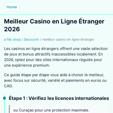
Home
Meilleur Casino en Ligne Étranger
2026
a flat shop
/
Decouvrir
/
meilleur casino en ligne étranger
Les casinos en ligne étrangers offrent une vaste sélection
de jeux et bonus attractifs inaccessibles localement. En
2026, optez pour des sites internationaux régulés pour
une expérience premium.
Ce guide étape par étape vous aide à choisir le meilleur,
avec focus sur sécurité, variété et paiements en euros ou
CAD.
Étape 1 : Vérifiez les licences internationales
ou Curaçao pour une protection maximale.