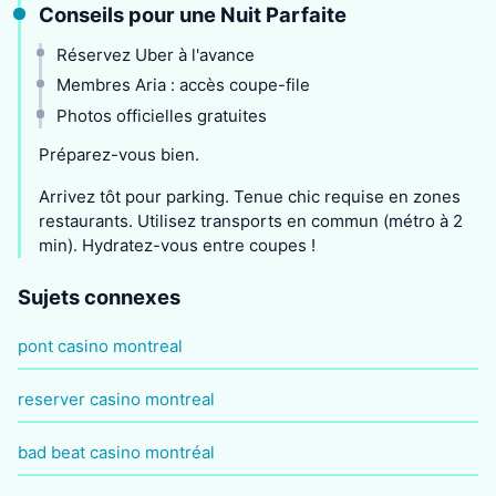
Conseils pour une Nuit Parfaite
Réservez Uber à l'avance
Membres Aria : accès coupe-file
Photos officielles gratuites
Préparez-vous bien.
Arrivez tôt pour parking. Tenue chic requise en zones
restaurants. Utilisez transports en commun (métro à 2
min). Hydratez-vous entre coupes !
Sujets connexes
pont casino montreal
reserver casino montreal
bad beat casino montréal