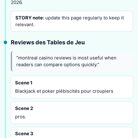
2026.
STORY note:
update this page regularly to keep it
relevant.
Reviews des Tables de Jeu
"montreal casino reviews is most useful when
readers can compare options quickly."
Scene 1
Blackjack et poker plébiscités pour croupiers
Scene 2
pros.
Scene 3