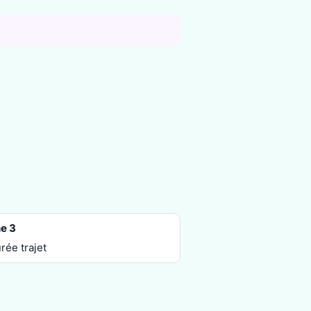
e 3
rée trajet