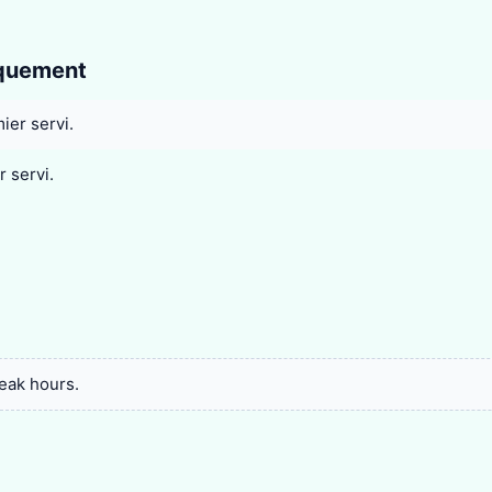
rquement
ier servi.
 servi.
eak hours.