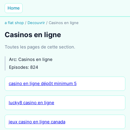
Home
a flat shop
/
Decouvrir
/
Casinos en ligne
Casinos en ligne
Toutes les pages de cette section.
Arc: Casinos en ligne
Episodes: 824
casino en ligne dépôt minimum 5
lucky8 casino en ligne
jeux casino en ligne canada