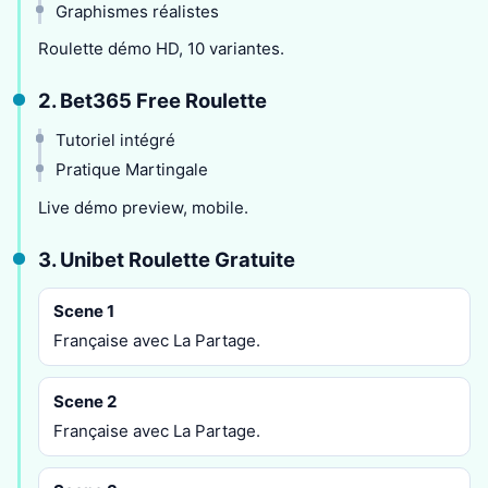
Graphismes réalistes
Roulette démo HD, 10 variantes.
2. Bet365 Free Roulette
Tutoriel intégré
Pratique Martingale
Live démo preview, mobile.
3. Unibet Roulette Gratuite
Scene 1
Française avec La Partage.
Scene 2
Française avec La Partage.