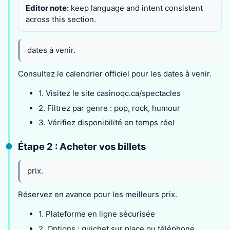
Editor note:
keep language and intent consistent
across this section.
dates à venir.
Consultez le calendrier officiel pour les dates à venir.
1. Visitez le site casinoqc.ca/spectacles
2. Filtrez par genre : pop, rock, humour
3. Vérifiez disponibilité en temps réel
Étape 2 : Acheter vos billets
prix.
Réservez en avance pour les meilleurs prix.
1. Plateforme en ligne sécurisée
2. Options : guichet sur place ou téléphone