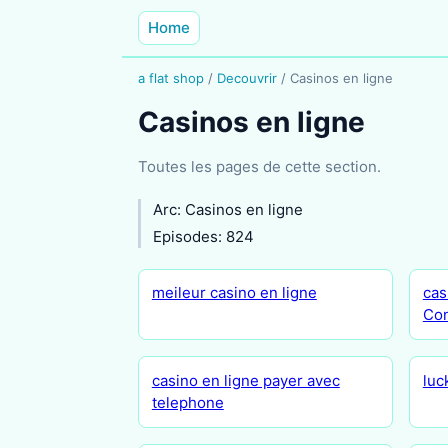
Home
a flat shop
/
Decouvrir
/
Casinos en ligne
Casinos en ligne
Toutes les pages de cette section.
Arc: Casinos en ligne
Episodes: 824
meileur casino en ligne
cas
Con
casino en ligne payer avec
luc
telephone