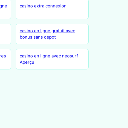
igne
casino extra connexion
casino en ligne gratuit avec
bonus sans depot
res
casino en ligne avec neosurf
Aperçu